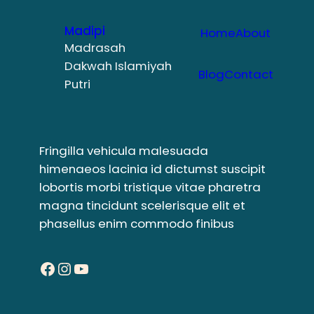
Madipi
Home
About
Madrasah
Dakwah Islamiyah
Blog
Contact
Putri
Fringilla vehicula malesuada
himenaeos lacinia id dictumst suscipit
lobortis morbi tristique vitae pharetra
magna tincidunt scelerisque elit et
phasellus enim commodo finibus
Facebook
Instagram
YouTube