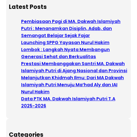
a
Latest Posts
r
c
Pembiasaan Pagi di MA. Dakwah Islamiyah
h
Putri : Menanamkan Disiplin, Adab, dan
Semangat Belajar Sejak Fajar
Launching SPPG Yayasan Nurul Hakim
Lombok : Langkah Nyata Membangun
Generasi Sehat dan Berkualitas
Prestasi Membanggakan Santri MA. Dakwah
Islamiyah Putri di Ajang Nasional dan Provinsi
Melanjutkan Khidmah Ilmu: Dari MA Dakwah
Islamiyah Putri Menuju Ma’had Aly dan IAI
Nurul Hakim
Data PTK MA. Dakwah Islamiyah Putri T.A
2025-2026
Categories