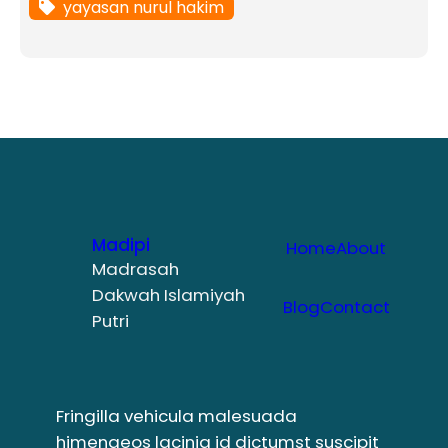
yayasan nurul hakim
Madipi
Home
About
Madrasah
Dakwah Islamiyah
Blog
Contact
Putri
Fringilla vehicula malesuada
himenaeos lacinia id dictumst suscipit